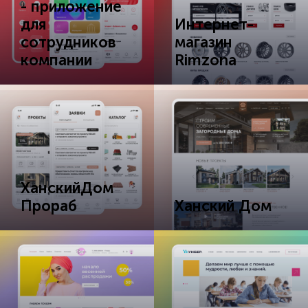
- приложение
для
Интернет-
сотрудников
магазин
компании
Rimzona
ХанскийДом
Прораб
Ханский Дом