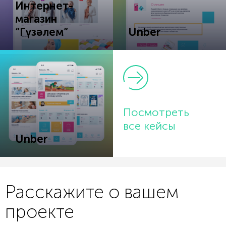
Интернет-
магазин
“Гүзәлем”
Unber
Посмотреть
все кейсы
Unber
Расскажите о вашем
проекте