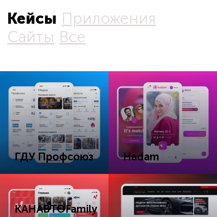
Кейсы
Приложения
Сайты
Все
ГДУ Профсоюз
Hadam
КАНАВТОFamily