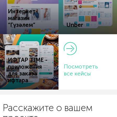
Интернет-
магазин
“Гүзәлем”
Unber
ИФТАР TIME -
Посмотреть
приложения
для заказа
все кейсы
ифтара
Расскажите о вашем