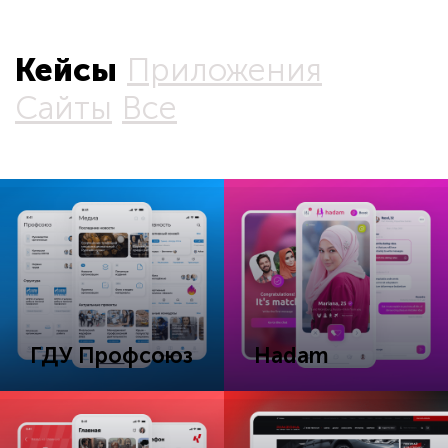
Кейсы
Приложения
Сайты
Все
ГДУ Профсоюз
Hadam