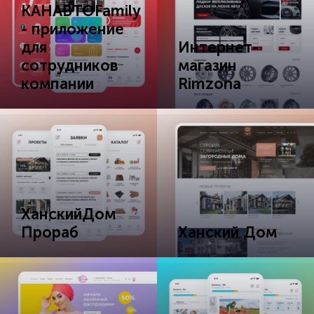
КАНАВТОFamily
- приложение
для
Интернет-
сотрудников
магазин
компании
Rimzona
ХанскийДом
Прораб
Ханский Дом