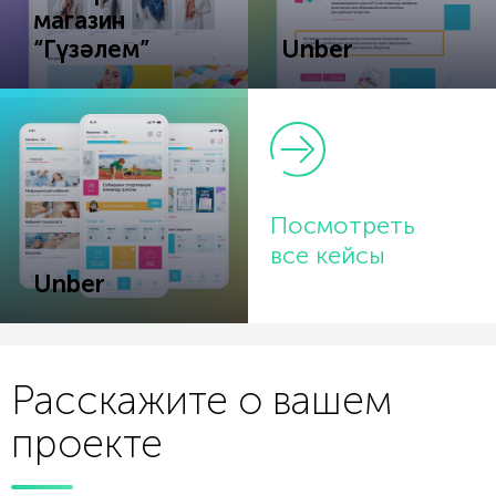
магазин
“Гүзәлем”
Unber
Посмотреть
все кейсы
Unber
Расскажите о вашем
проекте