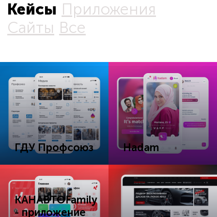
Кейсы
Приложения
Сайты
Все
ГДУ Профсоюз
Hadam
КАНАВТОFamily
- приложение