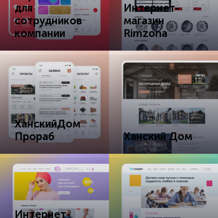
для
Интернет-
сотрудников
магазин
компании
Rimzona
ХанскийДом
Прораб
Ханский Дом
Интернет-