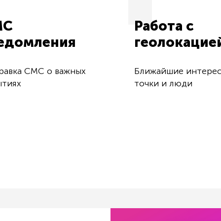
МС
Работа с
едомления
геолокацие
равка СМС о важных
Ближайшие интере
ытиях
точки и люди