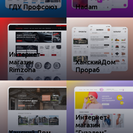
ГДУ Профсоюз
Hadam
Интернет-
магазин
ХанскийДом
Rimzona
Прораб
Интернет-
магазин
Ханский Дом
“Гүзәлем”