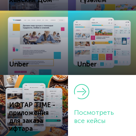
Unber
Unber
ИФТАР TIME -
Посмотреть
приложения
для заказа
все кейсы
ифтара