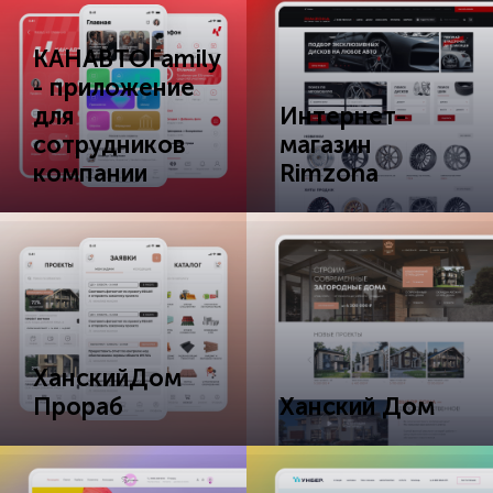
КАНАВТОFamily
- приложение
для
Интернет-
сотрудников
магазин
компании
Rimzona
ХанскийДом
Прораб
Ханский Дом