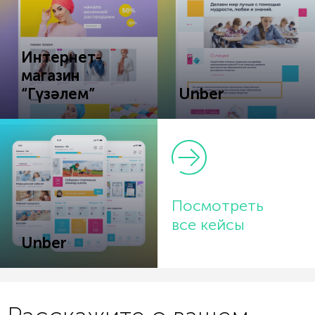
Интернет-
магазин
“Гүзәлем”
Unber
Посмотреть
все кейсы
Unber