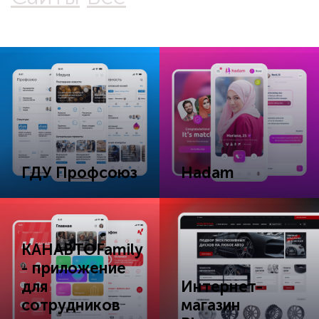
ГДУ Профсоюз
Hadam
КАНАВТОFamily
- приложение
для
Интернет-
сотрудников
магазин