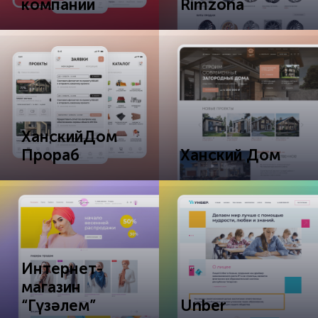
компании
Rimzona
ХанскийДом
Прораб
Ханский Дом
Интернет-
магазин
“Гүзәлем”
Unber